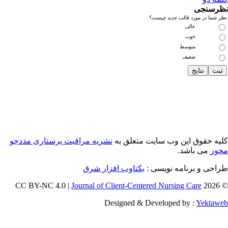
رسنجی
 شما در مورد قالب جدید چیست؟
عالی
خوب
متوسط
ضعیف
یه حقوق این وب سایت متعلق به
نشریه مراقبت پرستاری مددجو
ور
می باشد.
احی و برنامه نویسی :
یکتاوب افزار شرق
Journal of Client-Centered Nursing Care
© 202
Designed & Developed by :
Yektaw