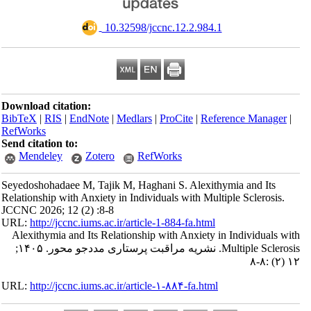
‎ 10.32598/jccnc.12.2.984.1
Download citation:
BibTeX
|
RIS
|
EndNote
|
Medlars
|
ProCite
|
Reference Manager
|
RefWorks
Send citation to:
Mendeley
Zotero
RefWorks
Seyedoshohadaee M, Tajik M, Haghani S. Alexithymia and Its
Relationship with Anxiety in Individuals with Multiple Sclerosis.
JCCNC 2026; 12 (2) :8-8
URL:
http://jccnc.iums.ac.ir/article-1-884-fa.html
Alexithymia and Its Relationship with Anxiety in Individuals with
Multiple Sclerosis. نشریه مراقبت پرستاری مددجو محور. ۱۴۰۵;
۱۲ (۲) :۸-۸
URL:
http://jccnc.iums.ac.ir/article-۱-۸۸۴-fa.html