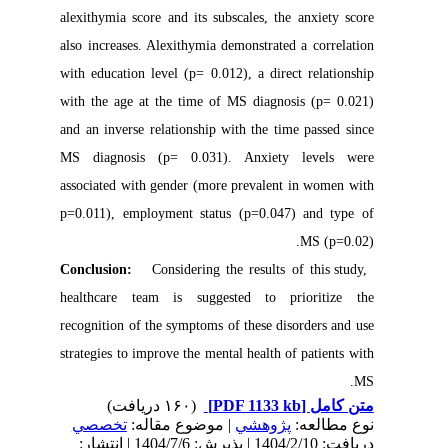
alexithymia score and its subscales, the anxiety score
also increases. Alexithymia demonstrated a correlation
with education level (p= 0.012), a direct relationship
with the age at the time of MS diagnosis (p= 0.021)
and an inverse relationship with the time passed since
MS diagnosis (p= 0.031). Anxiety levels were
associated with gender (more prevalent in women with
p=0.011), employment status (p=0.047) and type of
MS (p=0.02).
Conclusion:
Considering the results of this study,
healthcare team is suggested to prioritize the
recognition of the symptoms of these disorders and use
strategies to improve the mental health of patients with
MS.
(۱۶۰ دریافت)
[PDF 1133 kb]
متن کامل
نوع مطالعه:
پژوهشي
| موضوع مقاله:
تخصصي
دریافت: 1404/2/10 | پذیرش: 1404/7/6 | انتشار: